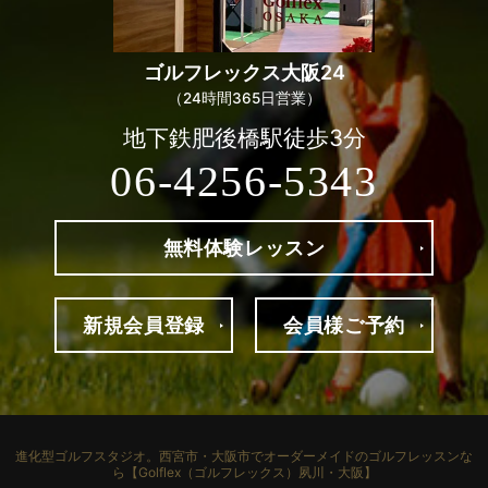
ゴルフレックス
大阪24
（24時間365日営業）
地下鉄肥後橋駅徒歩3分
06-4256-5343
無料体験
レッスン
新規
会員登録
会員様
ご予約
進化型ゴルフスタジオ。
西宮市・大阪市でオーダーメイドのゴルフレッスンな
ら【Golflex（ゴルフレックス）夙川・大阪】