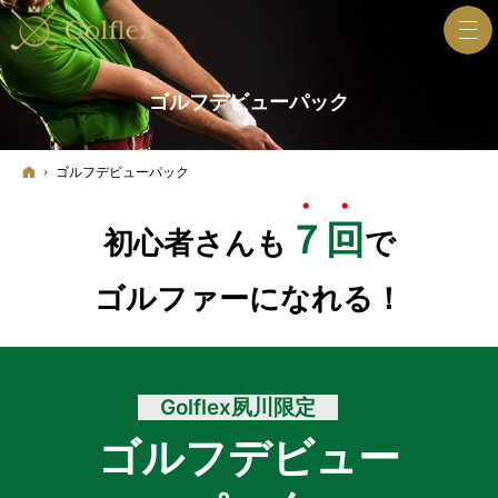
ゴルフデビューパック
ホーム
ゴルフデビューパック
７回
初心者さんも
で
ゴルファーになれる！
Golflex夙川限定
ゴルフデビュー