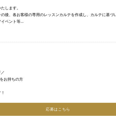
いたします。
その後、各お客様の専用のレッスンカルテを作成し、カルテに基づ
ベント等...
F／
格をお持ちの方
す！
応募はこちら